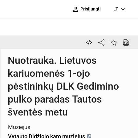
person_outline
expand_more
Prisijungti
LT
Nuotrauka. Lietuvos
kariuomenės 1-ojo
pėstininkų DLK Gedimino
pulko paradas Tautos
šventės metu
Muziejus
Vytauto Didžiojo karo muziejus