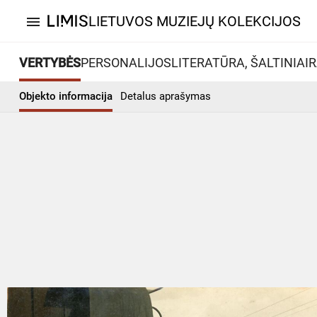
LIETUVOS MUZIEJŲ KOLEKCIJOS
menu
VERTYBĖS
PERSONALIJOS
LITERATŪRA, ŠALTINIAI
R
Objekto informacija
Detalus aprašymas