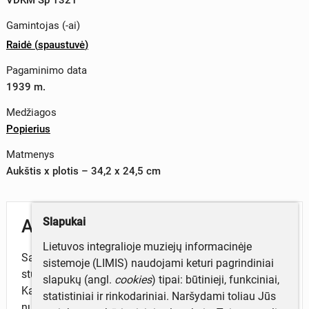
Gamintojas (-ai)
Raidė
(
spaustuvė
)
Pagaminimo data
1939 m.
Medžiagos
Popierius
Matmenys
Aukštis x plotis – 34,2 x 24,5 cm
Slapukai
Aprašymas
Lietuvos integralioje muziejų informacinėje
Savaitinis ekonomikos žurnalas. Leido Ekonominių
sistemoje (LIMIS) naudojami keturi pagrindiniai
studijų draugija. Vyr. redaktorius Vladas Juodeika.
slapukų (angl.
cookies
) tipai: būtinieji, funkciniai,
Kaina 0,5 Lt. To paties objekto vieno iš egzempliorių
statistiniai ir rinkodariniai. Naršydami toliau Jūs
nuoroda: https://www.epaveldas.lt/preview?