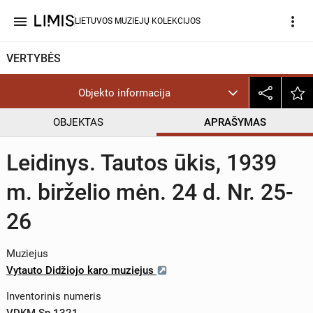
menu
more_vert
LIETUVOS MUZIEJŲ KOLEKCIJOS
VERTYBĖS
Objekto informacija
OBJEKTAS
APRAŠYMAS
Leidinys. Tautos ūkis, 1939
m. birželio mėn. 24 d. Nr. 25-
26
Muziejus
Vytauto Didžiojo karo muziejus
Inventorinis numeris
VDKM Sp 1321