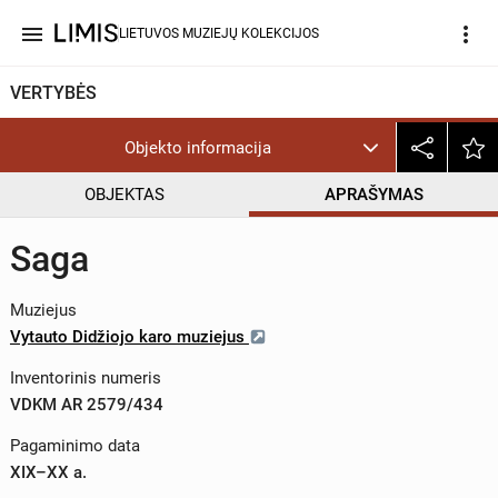
menu
more_vert
LIETUVOS MUZIEJŲ KOLEKCIJOS
VERTYBĖS
Objekto informacija
OBJEKTAS
APRAŠYMAS
Saga
Muziejus
Vytauto Didžiojo karo muziejus
Inventorinis numeris
VDKM AR 2579/434
Pagaminimo data
XIX–XX a.