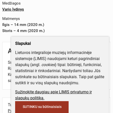
Medžiagos
Vario lydinys
Matmenys
Ilgis – 14 mm (2020 m.)
Storis – 4 mm (2020 m.)
Slapukai
Aprašymas
Lietuvos integralioje muziejų informacinėje
sistemoje (LIMIS) naudojami keturi pagrindiniai
Su kilpute. Priekinėje pusėje dekoruota gėlės motyvais.
slapukų (angl.
cookies
) tipai: būtinieji, funkciniai,
Rasta Perkasoje 77, 2018 m. Zapyškio Šv. Jono
statistiniai ir rinkodariniai. Naršydami toliau Jūs
Krikštytojo bažnyčios (972) Zapyškio mstl., Kauno r.
sutinkate su būtinaisiais slapukais. Taip pat galite
sav., tyrimų metu. Vad. J. Račas.
sutikti ir su visų slapukų naudojimu.
Sužinokite daugiau apie LIMIS privatumo ir
slapukų politiką.
Turite daugiau informacijos apie objektą?
SUTINKU su būtinaisiais
Parašykite mums!