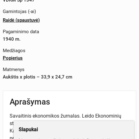
Gamintojas (-ai)
Raidė
(
spaustuvė
)
Pagaminimo data
1940 m.
Medžiagos
Popierius
Matmenys
Aukštis x plotis – 33,9 x 24,7 cm
Aprašymas
Savaitinis ekonomikos žurnalas. Leido Ekonominių
studijų draugija. Vyr. redaktorius Vladas Juodeika.
Slapukai
Kaina 0,5 Lt. Žurnalo nugarėlėje priklijuotas lapelis su
prenumeratoriaus V. Keturakio pavarde ir adresu. Kaip