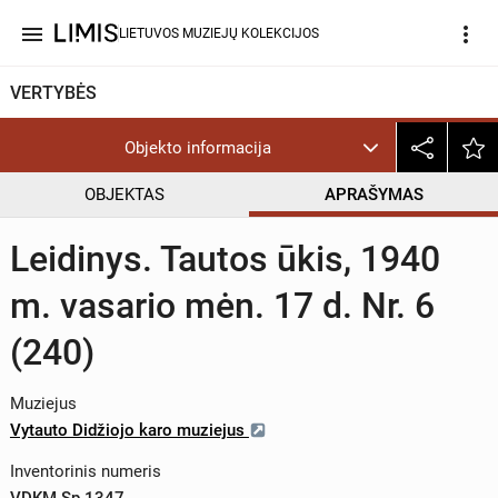
menu
more_vert
LIETUVOS MUZIEJŲ KOLEKCIJOS
VERTYBĖS
Objekto informacija
OBJEKTAS
APRAŠYMAS
Leidinys. Tautos ūkis, 1940
m. vasario mėn. 17 d. Nr. 6
(240)
Muziejus
Vytauto Didžiojo karo muziejus
Inventorinis numeris
VDKM Sp 1347