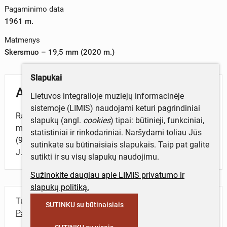
Pagaminimo data
1961 m.
Matmenys
Skersmuo – 19,5 mm (2020 m.)
Slapukai
Aprašymas
Lietuvos integralioje muziejų informacinėje
sistemoje (LIMIS) naudojami keturi pagrindiniai
Rasta Perkasoje 52, M-Q-11-15 kv., 0,2 m gylyje, 2018
slapukų (angl.
cookies
) tipai: būtinieji, funkciniai,
m. Zapyškio Šv. Jono Krikštytojo bažnyčios
statistiniai ir rinkodariniai. Naršydami toliau Jūs
(972) Zapyškio mstl., Kauno r. sav., tyrimų metu. Vad.
sutinkate su būtinaisiais slapukais. Taip pat galite
J. Račas.
sutikti ir su visų slapukų naudojimu.
Sužinokite daugiau apie LIMIS privatumo ir
slapukų politiką.
Turite daugiau informacijos apie objektą?
SUTINKU su būtinaisiais
Parašykite mums!