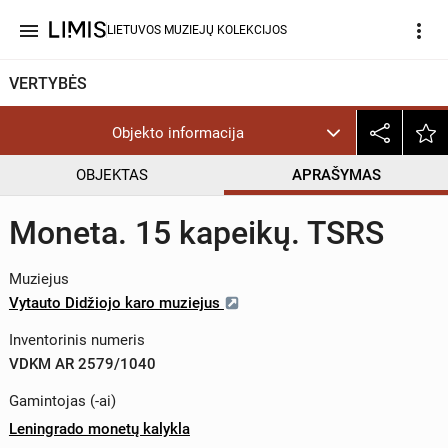
menu
more_vert
LIETUVOS MUZIEJŲ KOLEKCIJOS
VERTYBĖS
Objekto informacija
OBJEKTAS
APRAŠYMAS
Moneta. 15 kapeikų. TSRS
Muziejus
Vytauto Didžiojo karo muziejus
Inventorinis numeris
VDKM AR 2579/1040
Gamintojas (-ai)
Leningrado monetų kalykla