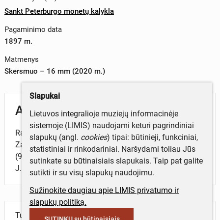
Sankt Peterburgo monetų kalykla
Pagaminimo data
1897 m.
Matmenys
Skersmuo – 16 mm (2020 m.)
Slapukai
Aprašymas
Lietuvos integralioje muziejų informacinėje
sistemoje (LIMIS) naudojami keturi pagrindiniai
Rasta Perkasoje 54, F-I-5-8 kv., 0,2 m gylyje, 2018 m.
slapukų (angl.
cookies
) tipai: būtinieji, funkciniai,
Zapyškio Šv. Jono Krikštytojo bažnyčios
statistiniai ir rinkodariniai. Naršydami toliau Jūs
(972) Zapyškio mstl., Kauno r. sav., tyrimų metu. Vad.
sutinkate su būtinaisiais slapukais. Taip pat galite
J. Račas.
sutikti ir su visų slapukų naudojimu.
Sužinokite daugiau apie LIMIS privatumo ir
slapukų politiką.
Turite daugiau informacijos apie objektą?
SUTINKU su būtinaisiais