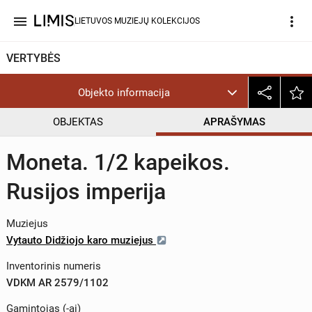
menu
more_vert
LIETUVOS MUZIEJŲ KOLEKCIJOS
VERTYBĖS
Objekto informacija
OBJEKTAS
APRAŠYMAS
Moneta. 1/2 kapeikos.
Rusijos imperija
Muziejus
Vytauto Didžiojo karo muziejus
Inventorinis numeris
VDKM AR 2579/1102
Gamintojas (-ai)