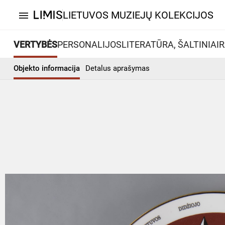
LIETUVOS MUZIEJŲ KOLEKCIJOS
menu
VERTYBĖS
PERSONALIJOS
LITERATŪRA, ŠALTINIAI
R
Objekto informacija
Detalus aprašymas