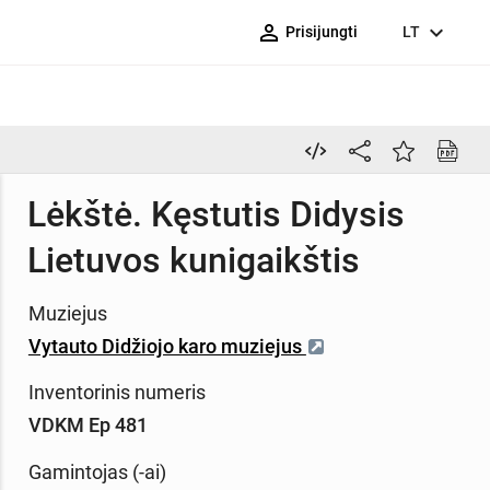
person_outline
expand_more
Prisijungti
LT
Lėkštė. Kęstutis Didysis
Lietuvos kunigaikštis
Muziejus
Vytauto Didžiojo karo muziejus
Inventorinis numeris
VDKM Ep 481
Gamintojas (-ai)