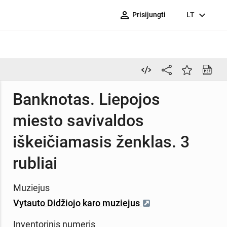
person_outline
expand_more
Prisijungti
LT
Banknotas. Liepojos
miesto savivaldos
iškeičiamasis ženklas. 3
rubliai
Muziejus
Vytauto Didžiojo karo muziejus
Inventorinis numeris