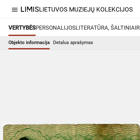
LIETUVOS MUZIEJŲ KOLEKCIJOS
menu
VERTYBĖS
PERSONALIJOS
LITERATŪRA, ŠALTINIAI
R
Objekto informacija
Detalus aprašymas