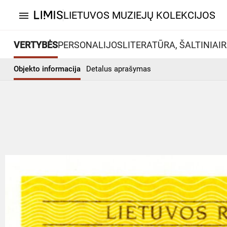
LIETUVOS MUZIEJŲ KOLEKCIJOS
menu
VERTYBĖS
PERSONALIJOS
LITERATŪRA, ŠALTINIAI
R
Objekto informacija
Detalus aprašymas