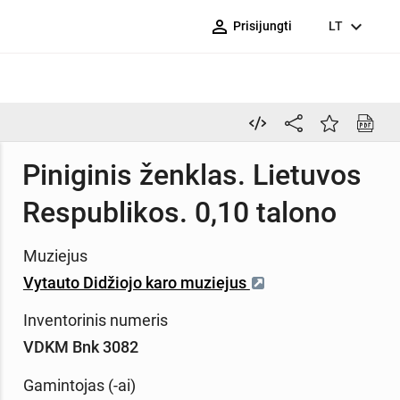
person_outline
expand_more
Prisijungti
LT
Piniginis ženklas. Lietuvos
Respublikos. 0,10 talono
Muziejus
Vytauto Didžiojo karo muziejus
Inventorinis numeris
VDKM Bnk 3082
Gamintojas (-ai)