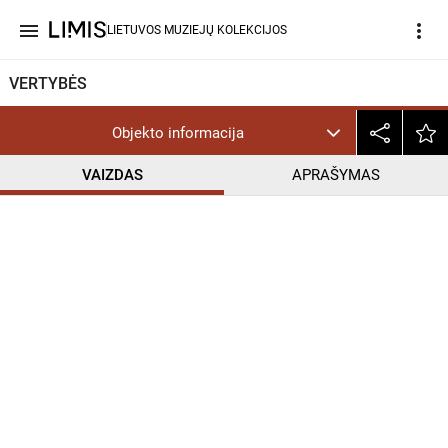
menu
more_vert
LIETUVOS MUZIEJŲ KOLEKCIJOS
VERTYBĖS
Objekto informacija
VAIZDAS
APRAŠYMAS