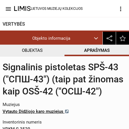
menu
more_vert
LIETUVOS MUZIEJŲ KOLEKCIJOS
VERTYBĖS
Objekto informacija
OBJEKTAS
APRAŠYMAS
Signalinis pistoletas SPŠ-43
("СПШ-43") (taip pat žinomas
kaip OSŠ-42 ("ОСШ-42")
Muziejus
Vytauto Didžiojo karo muziejus
Inventorinis numeris
VDKM G 3520