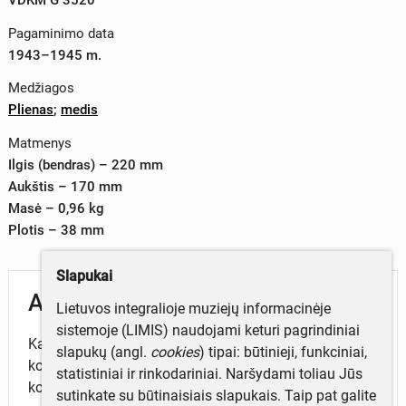
Pagaminimo data
1943–1945 m.
Medžiagos
Plienas
;
medis
Matmenys
Ilgis (bendras) – 220 mm
Aukštis – 170 mm
Masė – 0,96 kg
Plotis – 38 mm
Slapukai
Aprašymas
Lietuvos integralioje muziejų informacinėje
sistemoje (LIMIS) naudojami keturi pagrindiniai
Kalibras 26 mm. Pistoletą sukūrė sovietų
slapukų (angl.
cookies
) tipai: būtinieji, funkciniai,
konstruktorius G. S. Špaginas. Paprastos (primityvios)
statistiniai ir rinkodariniai. Naršydami toliau Jūs
konstrukcijos signalinis pistoletas, priimtas į sovietų
sutinkate su būtinaisiais slapukais. Taip pat galite