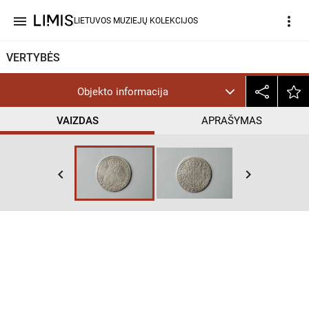
menu
more_vert
LIETUVOS MUZIEJŲ KOLEKCIJOS
VERTYBĖS
Objekto informacija
VAIZDAS
APRAŠYMAS
keyboard_arrow_left
keyboard_arrow_right