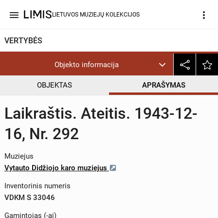
menu
more_vert
LIETUVOS MUZIEJŲ KOLEKCIJOS
VERTYBĖS
Objekto informacija
OBJEKTAS
APRAŠYMAS
Laikraštis. Ateitis. 1943-12-
16, Nr. 292
Muziejus
Vytauto Didžiojo karo muziejus
Inventorinis numeris
VDKM S 33046
Gamintojas (-ai)