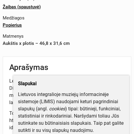
Žaibas
(
spaustuvė
)
Medžiagos
Popierius
Matmenys
Aukštis x plotis – 46,8 x 31,6 cm
Aprašymas
Leidėjas ir redaktorius Bronius Daunoras. 6 psl.
Slapukai
Dienraštis. Leistas nuo 1943 m. sausio 2 d. iki 1944
Lietuvos integralioje muziejų informacinėje
m. liepos vidurio Kaune vietoje uždaryto dienraščio „Į
sistemoje (LIMIS) naudojami keturi pagrindiniai
laisvę“.
slapukų (angl.
cookies
) tipai: būtinieji, funkciniai,
To paties objekto vieno iš egzempliorių nuoroda:
statistiniai ir rinkodariniai. Naršydami toliau Jūs
https://www.epaveldas.lt/preview?
sutinkate su būtinaisiais slapukais. Taip pat galite
id=C1B0004111267-1943-Gruod.16
sutikti ir su visų slapukų naudojimu.