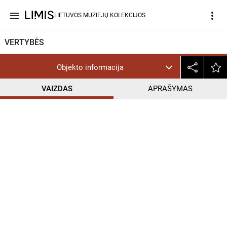
menu
more_vert
LIETUVOS MUZIEJŲ KOLEKCIJOS
VERTYBĖS
Objekto informacija
VAIZDAS
APRAŠYMAS