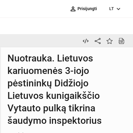
person_outline
expand_more
Prisijungti
LT
Nuotrauka. Lietuvos
kariuomenės 3-iojo
pėstininkų Didžiojo
Lietuvos kunigaikščio
Vytauto pulką tikrina
šaudymo inspektorius