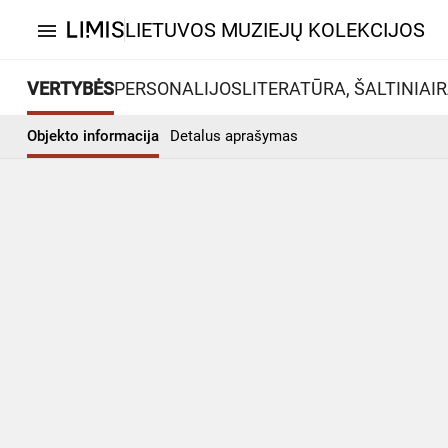
LIETUVOS MUZIEJŲ KOLEKCIJOS
menu
VERTYBĖS
PERSONALIJOS
LITERATŪRA, ŠALTINIAI
R
Objekto informacija
Detalus aprašymas