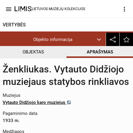
menu
more_vert
LIETUVOS MUZIEJŲ KOLEKCIJOS
VERTYBĖS
Objekto informacija
OBJEKTAS
APRAŠYMAS
Ženkliukas. Vytauto Didžiojo
muziejaus statybos rinkliavos
Muziejus
Vytauto Didžiojo karo muziejus
Pagaminimo data
1933 m.
Medžiagos