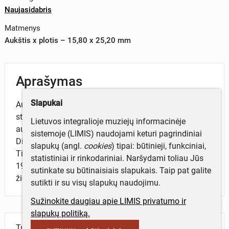
Naujasidabris
Matmenys
Aukštis x plotis – 15,80 x 25,20 mm
Aprašymas
Slapukai
Autorius – Antanas Kučas. Ženkliukas
stačiakampio formos, balto metalo spalvos, vieno
Lietuvos integralioje muziejų informacinėje
aukšto, vienpusis. Averso centre pavaizduotas Vytauto
sistemoje (LIMIS) naudojami keturi pagrindiniai
Didžiojo karo muziejaus fasadas, bokštas ir sodelis.
slapukų (angl.
cookies
) tipai: būtinieji, funkciniai,
Ties apatiniąja kraštine įrašytos datos „1430–
statistiniai ir rinkodariniai. Naršydami toliau Jūs
1930“. Reversas reljefiškai išgaubtas. Tvirtinimas –
sutinkate su būtinaisiais slapukais. Taip pat galite
žiogelis.
sutikti ir su visų slapukų naudojimu.
Sužinokite daugiau apie LIMIS privatumo ir
slapukų politiką.
Turite daugiau informacijos apie objektą?