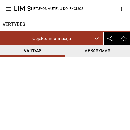
menu
more_vert
LIETUVOS MUZIEJŲ KOLEKCIJOS
VERTYBĖS
Objekto informacija
VAIZDAS
APRAŠYMAS
help_outline
PD