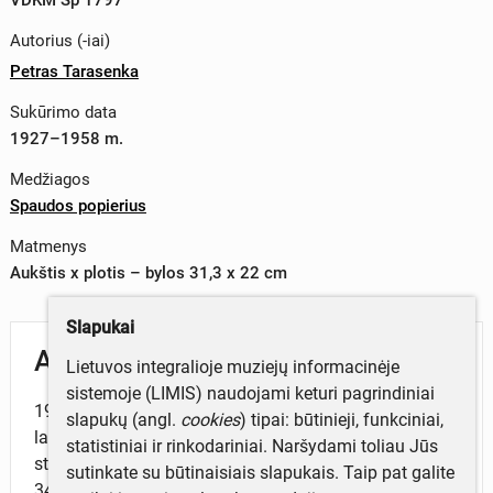
Autorius (-iai)
Petras Tarasenka
Sukūrimo data
1927–1958 m.
Medžiagos
Spaudos popierius
Matmenys
Aukštis x plotis – bylos 31,3 x 22 cm
Slapukai
Aprašymas
Lietuvos integralioje muziejų informacinėje
sistemoje (LIMIS) naudojami keturi pagrindiniai
1927 m., 1941 m., 1943 m., 1958 m. iškarpos iš įvairių
slapukų (angl.
cookies
) tipai: būtinieji, funkciniai,
laikraščių, kuriuose buvo spausdinti Petro Tarasenkos
statistiniai ir rinkodariniai. Naršydami toliau Jūs
straipsniai: Lietuva, Ateitis, Į laisvę, Kauno tiesa. Yra
sutinkate su būtinaisiais slapukais. Taip pat galite
34 iškarpos. Sudėtos į bylą rusvos spalvos.