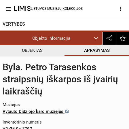
menu
more_vert
LIETUVOS MUZIEJŲ KOLEKCIJOS
VERTYBĖS
Objekto informacija
OBJEKTAS
APRAŠYMAS
Byla. Petro Tarasenkos
straipsnių iškarpos iš įvairių
laikraščių
Muziejus
Vytauto Didžiojo karo muziejus
Inventorinis numeris
VDKM Sp 1797