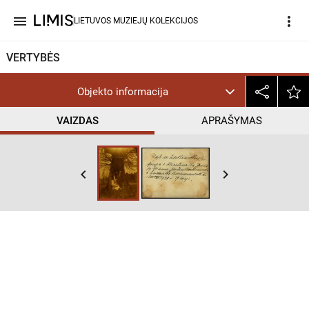
menu
more_vert
LIETUVOS MUZIEJŲ KOLEKCIJOS
VERTYBĖS
Objekto informacija
VAIZDAS
APRAŠYMAS
keyboard_arrow_left
keyboard_arrow_right