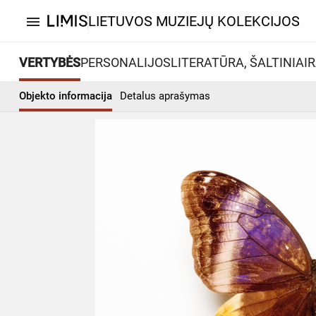
LIETUVOS MUZIEJŲ KOLEKCIJOS
menu
VERTYBĖS
PERSONALIJOS
LITERATŪRA, ŠALTINIAI
R
Objekto informacija
Detalus aprašymas