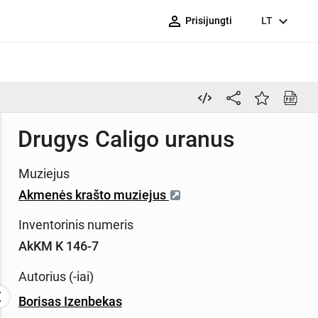
person_outline
expand_more
Prisijungti
LT
Drugys Caligo uranus
Muziejus
Akmenės krašto muziejus
Inventorinis numeris
AkKM K 146-7
Autorius (-iai)
Borisas Izenbekas