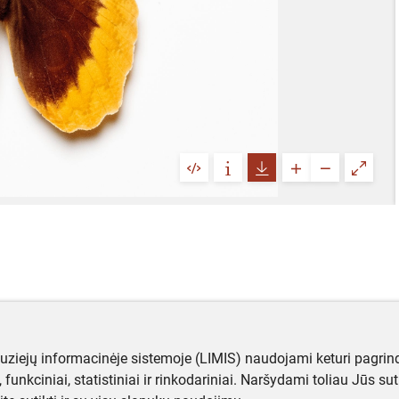
muziejų informacinėje sistemoje (LIMIS) naudojami keturi pagrind
ji, funkciniai, statistiniai ir rinkodariniai. Naršydami toliau Jūs s