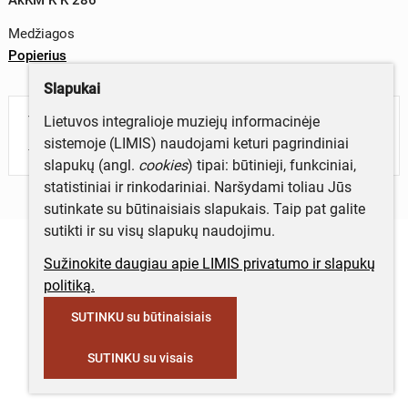
Medžiagos
Popierius
Slapukai
Lietuvos integralioje muziejų informacinėje
Turite daugiau informacijos apie objektą?
sistemoje (LIMIS) naudojami keturi pagrindiniai
Parašykite mums!
slapukų (angl.
cookies
) tipai: būtinieji, funkciniai,
statistiniai ir rinkodariniai. Naršydami toliau Jūs
sutinkate su būtinaisiais slapukais. Taip pat galite
sutikti ir su visų slapukų naudojimu.
Sužinokite daugiau apie LIMIS privatumo ir slapukų
politiką.
SUTINKU su būtinaisiais
SUTINKU su visais