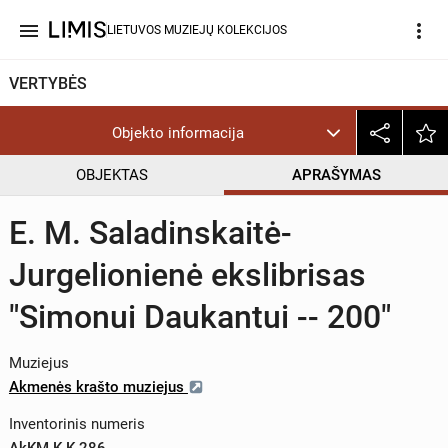
menu
more_vert
LIETUVOS MUZIEJŲ KOLEKCIJOS
VERTYBĖS
Objekto informacija
OBJEKTAS
APRAŠYMAS
E. M. Saladinskaitė-
Jurgelionienė ekslibrisas
"Simonui Daukantui -- 200"
Muziejus
Akmenės krašto muziejus
Inventorinis numeris
AkKM K K 286