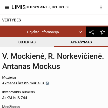
menu
more_vert
LIETUVOS MUZIEJŲ KOLEKCIJOS
VERTYBĖS
Objekto informacija
OBJEKTAS
APRAŠYMAS
V. Mockienė, R. Norkevičienė.
Antanas Mockus
Muziejus
Akmenės krašto muziejus
Inventorinis numeris
AkKM Is IS 744
Medžiagos