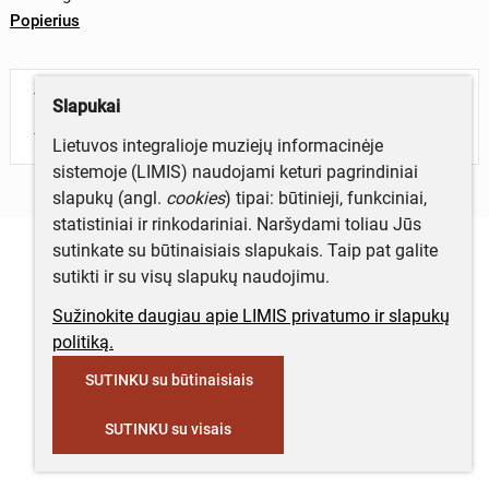
Popierius
Turite daugiau informacijos apie objektą?
Slapukai
Parašykite mums!
Lietuvos integralioje muziejų informacinėje
sistemoje (LIMIS) naudojami keturi pagrindiniai
slapukų (angl.
cookies
) tipai: būtinieji, funkciniai,
statistiniai ir rinkodariniai. Naršydami toliau Jūs
sutinkate su būtinaisiais slapukais. Taip pat galite
sutikti ir su visų slapukų naudojimu.
Sužinokite daugiau apie LIMIS privatumo ir slapukų
politiką.
SUTINKU su būtinaisiais
SUTINKU su visais