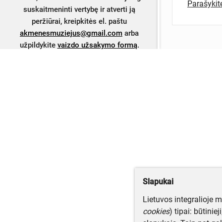
Parašyki
suskaitmeninti vertybę ir atverti ją
peržiūrai, kreipkitės el. paštu
akmenesmuziejus@gmail.com
arba
užpildykite
vaizdo užsakymo formą
.
Slapukai
Lietuvos integralioje 
cookies
) tipai: būtinie