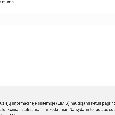
te mums!
muziejų informacinėje sistemoje (LIMIS) naudojami keturi pagrind
ji, funkciniai, statistiniai ir rinkodariniai. Naršydami toliau Jūs s