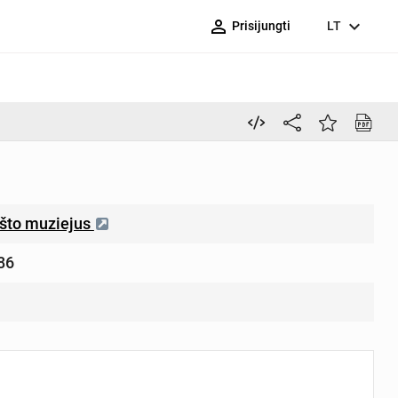
person_outline
expand_more
Prisijungti
LT
što muziejus
86