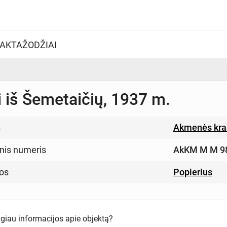
AKTAŽODŽIAI
i iš Šemetaičių, 1937 m.
s
Akmenės kra
inis numeris
AkKM M M 9
os
Popierius
ugiau informacijos apie objektą?