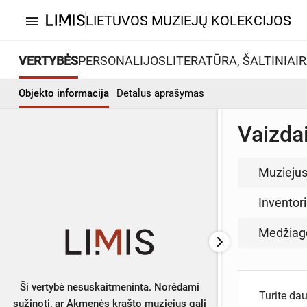
LIETUVOS MUZIEJŲ KOLEKCIJOS
menu
VERTYBĖS
PERSONALIJOS
LITERATŪRA, ŠALTINIAI
R
Objekto informacija
Detalus aprašymas
Vaizda
Muzieju
Inventor
Medžiag
Ši vertybė nesuskaitmeninta. Norėdami
Turite da
sužinoti, ar Akmenės krašto muziejus gali