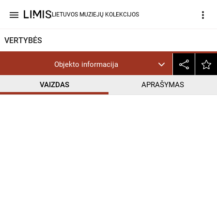
menu
more_vert
LIETUVOS MUZIEJŲ KOLEKCIJOS
VERTYBĖS
Objekto informacija
VAIZDAS
APRAŠYMAS