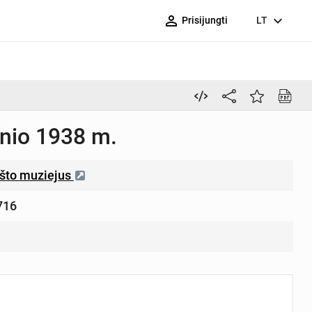
person_outline
expand_more
Prisijungti
LT
nio 1938 m.
što muziejus
716