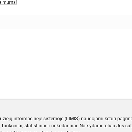
te mums!
muziejų informacinėje sistemoje (LIMIS) naudojami keturi pagrind
ji, funkciniai, statistiniai ir rinkodariniai. Naršydami toliau Jūs s