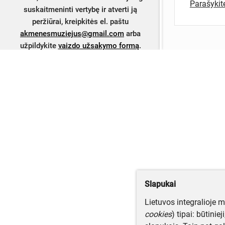
Parašyki
suskaitmeninti vertybę ir atverti ją
peržiūrai, kreipkitės el. paštu
akmenesmuziejus@gmail.com
arba
užpildykite
vaizdo užsakymo formą
.
Slapukai
Lietuvos integralioje 
cookies
) tipai: būtinie