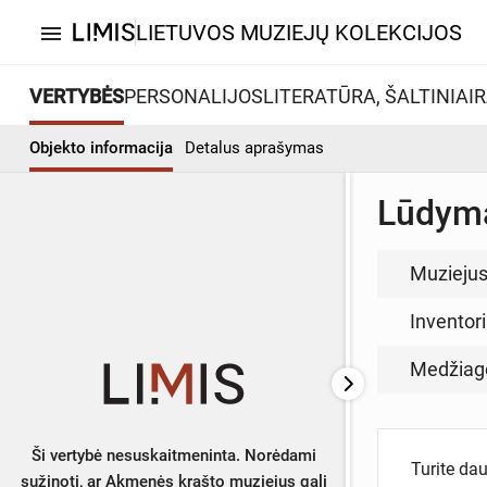
LIETUVOS MUZIEJŲ KOLEKCIJOS
menu
VERTYBĖS
PERSONALIJOS
LITERATŪRA, ŠALTINIAI
R
Objekto informacija
Detalus aprašymas
Lūdyma
Muzieju
Inventor
Medžiag
Ši vertybė nesuskaitmeninta. Norėdami
Turite da
sužinoti, ar Akmenės krašto muziejus gali