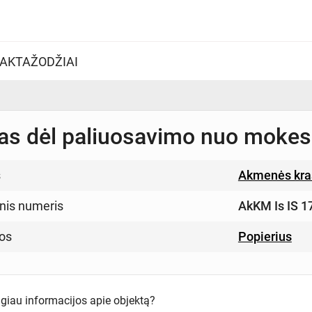
AKTAŽODŽIAI
s dėl paliuosavimo nuo mokes
s
Akmenės kra
inis numeris
AkKM Is IS 1
os
Popierius
ugiau informacijos apie objektą?