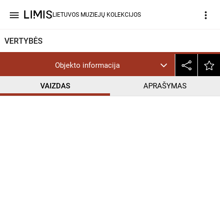
menu
more_vert
LIETUVOS MUZIEJŲ KOLEKCIJOS
VERTYBĖS
Objekto informacija
VAIZDAS
APRAŠYMAS