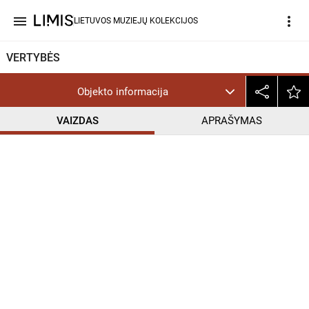
menu
more_vert
LIETUVOS MUZIEJŲ KOLEKCIJOS
VERTYBĖS
Objekto informacija
VAIZDAS
APRAŠYMAS