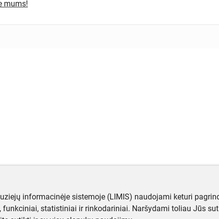
te mums!
muziejų informacinėje sistemoje (LIMIS) naudojami keturi pagrind
ji, funkciniai, statistiniai ir rinkodariniai. Naršydami toliau Jūs s