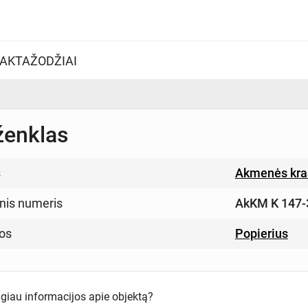
AKTAŽODŽIAI
ženklas
s
Akmenės kra
inis numeris
AkKM K 147-
os
Popierius
ugiau informacijos apie objektą?