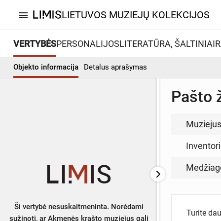
LIETUVOS MUZIEJŲ KOLEKCIJOS
menu
VERTYBĖS
PERSONALIJOS
LITERATŪRA, ŠALTINIAI
R
Objekto informacija
Detalus aprašymas
Pašto 
Muzieju
Inventor
Medžiag
Ši vertybė nesuskaitmeninta. Norėdami
Turite da
sužinoti, ar Akmenės krašto muziejus gali