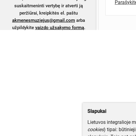
Parašyki
suskaitmeninti vertybę ir atverti ją
peržiūrai, kreipkitės el. paštu
akmenesmuziejus@gmail.com
arba
užpildykite
vaizdo užsakymo formą
.
Slapukai
Lietuvos integralioje 
cookies
) tipai: būtinie