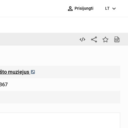
person_outline
expand_more
Prisijungti
LT
što muziejus
367