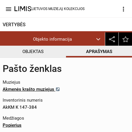
menu
more_vert
LIETUVOS MUZIEJŲ KOLEKCIJOS
VERTYBĖS
Objekto informacija
OBJEKTAS
APRAŠYMAS
Pašto ženklas
Muziejus
Akmenės krašto muziejus
Inventorinis numeris
AkKM K 147-384
Medžiagos
Popierius