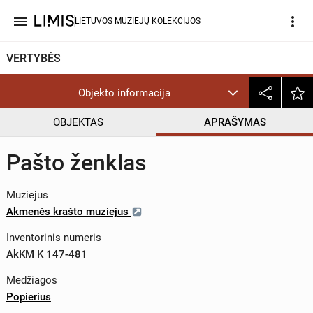
menu
more_vert
LIETUVOS MUZIEJŲ KOLEKCIJOS
VERTYBĖS
Objekto informacija
OBJEKTAS
APRAŠYMAS
Pašto ženklas
Muziejus
Akmenės krašto muziejus
Inventorinis numeris
AkKM K 147-481
Medžiagos
Popierius