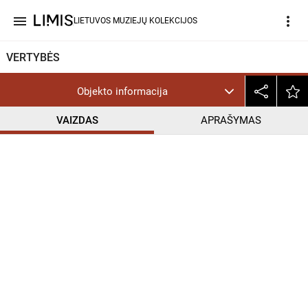
menu
more_vert
LIETUVOS MUZIEJŲ KOLEKCIJOS
VERTYBĖS
Objekto informacija
VAIZDAS
APRAŠYMAS