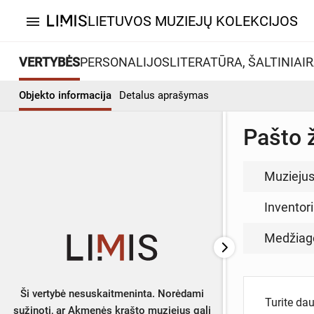
LIETUVOS MUZIEJŲ KOLEKCIJOS
menu
VERTYBĖS
PERSONALIJOS
LITERATŪRA, ŠALTINIAI
R
Objekto informacija
Detalus aprašymas
Pašto 
Muzieju
Inventor
Medžiag
Ši vertybė nesuskaitmeninta. Norėdami
Turite da
sužinoti, ar Akmenės krašto muziejus gali