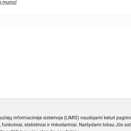
te mums!
muziejų informacinėje sistemoje (LIMIS) naudojami keturi pagrind
ji, funkciniai, statistiniai ir rinkodariniai. Naršydami toliau Jūs s