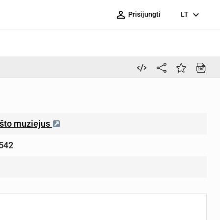
person_outline
expand_more
Prisijungti
LT
što muziejus
542