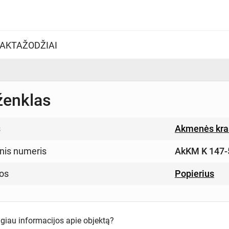
AKTAŽODŽIAI
ženklas
s
Akmenės kra
inis numeris
AkKM K 147-
os
Popierius
ugiau informacijos apie objektą?