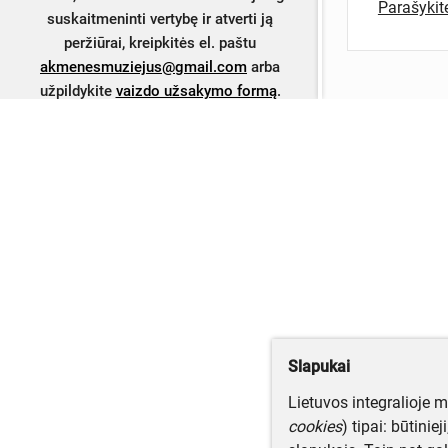
Parašyki
suskaitmeninti vertybę ir atverti ją
peržiūrai, kreipkitės el. paštu
akmenesmuziejus@gmail.com
arba
užpildykite
vaizdo užsakymo formą
.
Slapukai
Lietuvos integralioje 
cookies
) tipai: būtinie