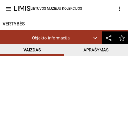
menu
more_vert
LIETUVOS MUZIEJŲ KOLEKCIJOS
VERTYBĖS
Objekto informacija
VAIZDAS
APRAŠYMAS