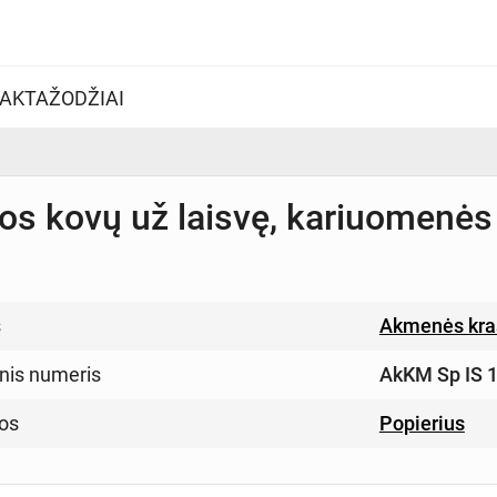
AKTAŽODŽIAI
os kovų už laisvę, kariuomenės 
s
Akmenės kra
inis numeris
AkKM Sp IS 
os
Popierius