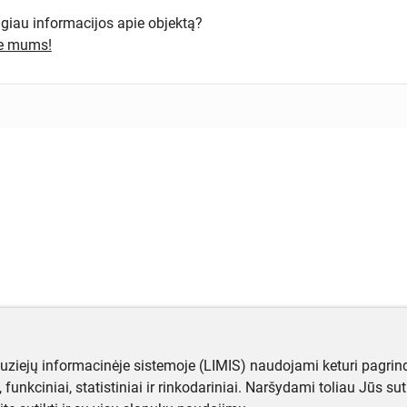
ugiau informacijos apie objektą?
te mums!
muziejų informacinėje sistemoje (LIMIS) naudojami keturi pagrind
ji, funkciniai, statistiniai ir rinkodariniai. Naršydami toliau Jūs s