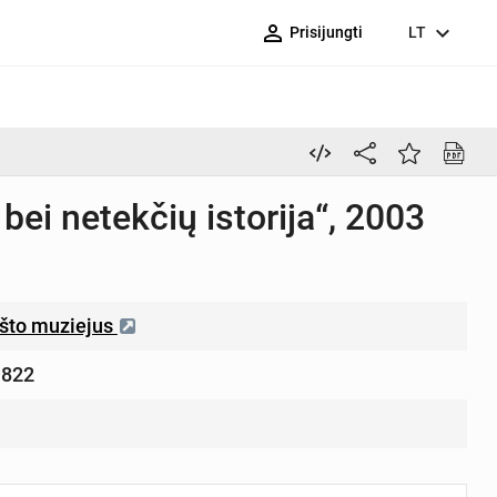
person_outline
expand_more
Prisijungti
LT
bei netekčių istorija“, 2003
što muziejus
1822