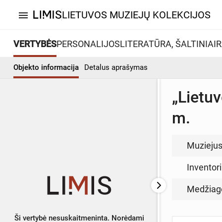
LIETUVOS MUZIEJŲ KOLEKCIJOS
menu
VERTYBĖS
PERSONALIJOS
LITERATŪRA, ŠALTINIAI
R
Objekto informacija
Detalus aprašymas
„Lietuv
m.
Muzieju
Inventor
Medžiag
Ši vertybė nesuskaitmeninta. Norėdami