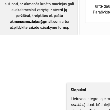
sužinoti, ar Akmenės krašto muziejus gali
Turite da
suskaitmeninti vertybę ir atverti ją
Parašyki
peržiūrai, kreipkitės el. paštu
akmenesmuziejus@gmail.com
arba
užpildykite
vaizdo užsakymo formą
.
Slapukai
Lietuvos integralioje 
cookies
) tipai: būtinie