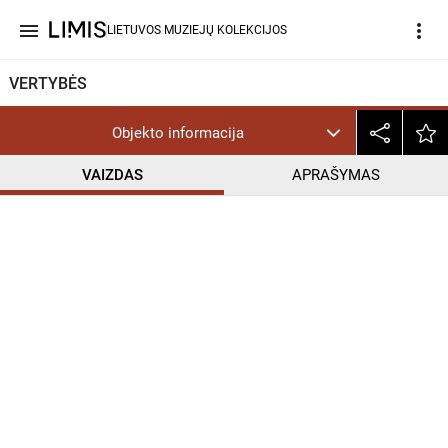
menu
more_vert
LIETUVOS MUZIEJŲ KOLEKCIJOS
VERTYBĖS
Objekto informacija
VAIZDAS
APRAŠYMAS