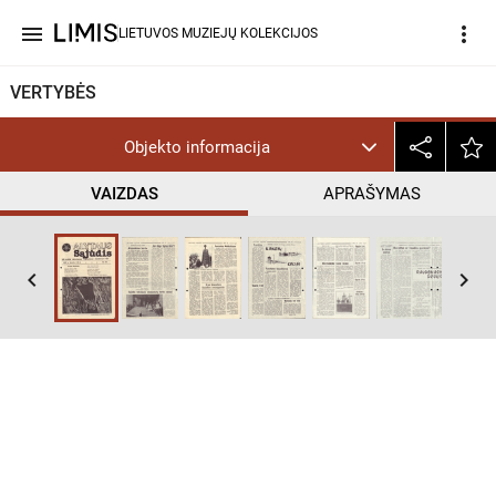
menu
more_vert
LIETUVOS MUZIEJŲ KOLEKCIJOS
VERTYBĖS
Objekto informacija
VAIZDAS
APRAŠYMAS
keyboard_arrow_left
keyboard_arrow_right