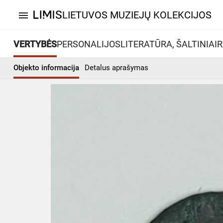
LIETUVOS MUZIEJŲ KOLEKCIJOS
menu
VERTYBĖS
PERSONALIJOS
LITERATŪRA, ŠALTINIAI
R
Objekto informacija
Detalus aprašymas