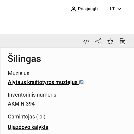
person_outline
expand_more
Prisijungti
LT
Šilingas
Muziejus
Alytaus kraštotyros muziejus
Inventorinis numeris
AKM N 394
Gamintojas (-ai)
Ujazdovo kalykla