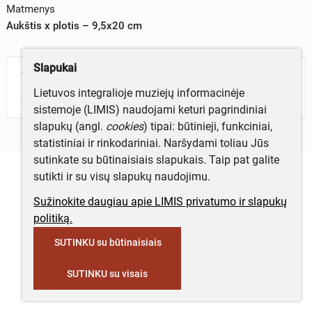
Matmenys
Aukštis x plotis – 9,5x20 cm
Slapukai
Turite daugiau informacijos apie objektą?
Lietuvos integralioje muziejų informacinėje
Parašykite mums!
sistemoje (LIMIS) naudojami keturi pagrindiniai
slapukų (angl.
cookies
) tipai: būtinieji, funkciniai,
statistiniai ir rinkodariniai. Naršydami toliau Jūs
sutinkate su būtinaisiais slapukais. Taip pat galite
sutikti ir su visų slapukų naudojimu.
Sužinokite daugiau apie LIMIS privatumo ir slapukų
politiką.
SUTINKU su būtinaisiais
SUTINKU su visais