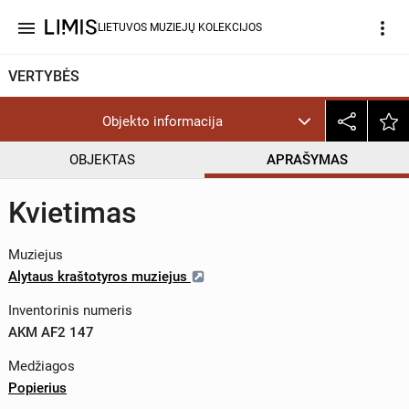
menu
more_vert
LIETUVOS MUZIEJŲ KOLEKCIJOS
VERTYBĖS
Objekto informacija
OBJEKTAS
APRAŠYMAS
Kvietimas
Muziejus
Alytaus kraštotyros muziejus
Inventorinis numeris
AKM AF2 147
Medžiagos
Popierius