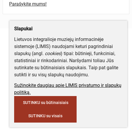
Parašykite mums!
Slapukai
Lietuvos integralioje muziejų informacinėje
sistemoje (LIMIS) naudojami keturi pagrindiniai
slapukų (angl.
cookies
) tipai: būtinieji, funkciniai,
statistiniai ir rinkodariniai. Naršydami toliau Jūs
sutinkate su būtinaisiais slapukais. Taip pat galite
sutikti ir su visų slapukų naudojimu.
Sužinokite daugiau apie LIMIS privatumo ir slapukų
politiką.
SUTINKU su būtinaisiais
SUTINKU su visais