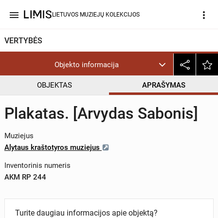
menu
more_vert
LIETUVOS MUZIEJŲ KOLEKCIJOS
VERTYBĖS
Objekto informacija
OBJEKTAS
APRAŠYMAS
Plakatas. [Arvydas Sabonis]
Muziejus
Alytaus kraštotyros muziejus
Inventorinis numeris
AKM RP 244
Turite daugiau informacijos apie objektą?