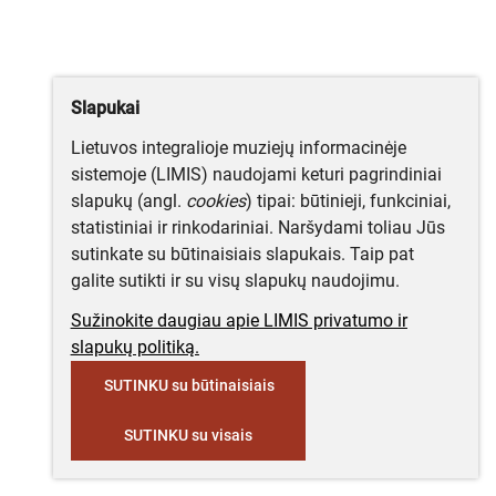
Slapukai
Lietuvos integralioje muziejų informacinėje
sistemoje (LIMIS) naudojami keturi pagrindiniai
slapukų (angl.
cookies
) tipai: būtinieji, funkciniai,
statistiniai ir rinkodariniai. Naršydami toliau Jūs
sutinkate su būtinaisiais slapukais. Taip pat
galite sutikti ir su visų slapukų naudojimu.
Sužinokite daugiau apie LIMIS privatumo ir
slapukų politiką.
SUTINKU su būtinaisiais
SUTINKU su visais