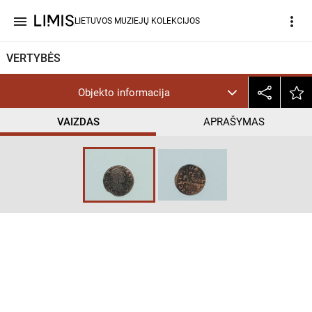
menu
more_vert
LIETUVOS MUZIEJŲ KOLEKCIJOS
VERTYBĖS
Objekto informacija
VAIZDAS
APRAŠYMAS
help_outline
CC BY-NC-ND