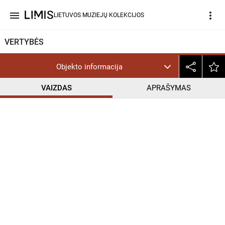
menu
more_vert
LIETUVOS MUZIEJŲ KOLEKCIJOS
VERTYBĖS
Objekto informacija
VAIZDAS
APRAŠYMAS