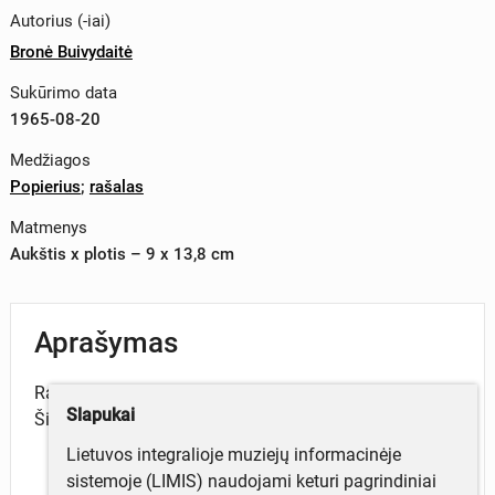
Autorius (-iai)
Bronė Buivydaitė
Sukūrimo data
1965-08-20
Medžiagos
Popierius
;
rašalas
Matmenys
Aukštis x plotis – 9 x 13,8 cm
Aprašymas
Rašytojos Bronės Buivydaitės atvirlaiškis Aleksandrai
Slapukai
Šilgalytei, siųstas iš Anykščių.
Lietuvos integralioje muziejų informacinėje
sistemoje (LIMIS) naudojami keturi pagrindiniai