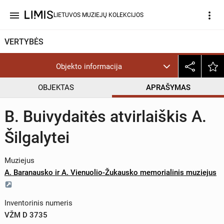
menu
more_vert
LIETUVOS MUZIEJŲ KOLEKCIJOS
VERTYBĖS
Objekto informacija
OBJEKTAS
APRAŠYMAS
B. Buivydaitės atvirlaiškis A.
Šilgalytei
Muziejus
A. Baranausko ir A. Vienuolio-Žukausko memorialinis muziejus
Inventorinis numeris
VŽM D 3735