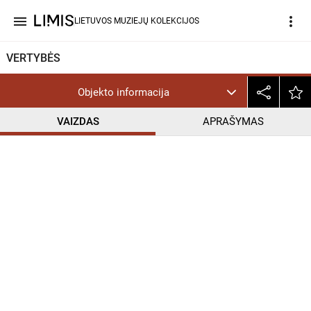
menu
more_vert
LIETUVOS MUZIEJŲ KOLEKCIJOS
VERTYBĖS
Objekto informacija
VAIZDAS
APRAŠYMAS