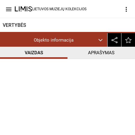
menu
more_vert
LIETUVOS MUZIEJŲ KOLEKCIJOS
VERTYBĖS
Objekto informacija
VAIZDAS
APRAŠYMAS