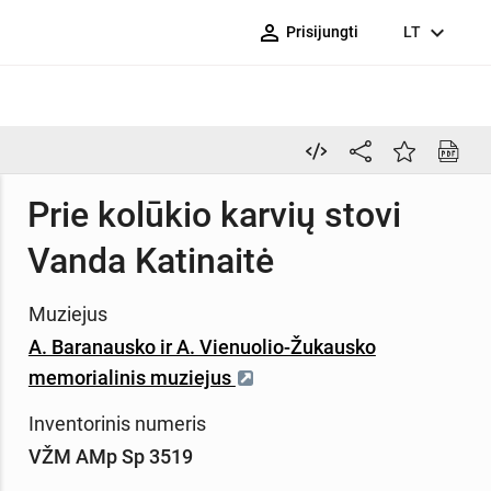
person_outline
expand_more
Prisijungti
LT
Prie kolūkio karvių stovi
Vanda Katinaitė
Muziejus
A. Baranausko ir A. Vienuolio-Žukausko
memorialinis muziejus
Inventorinis numeris
VŽM AMp Sp 3519