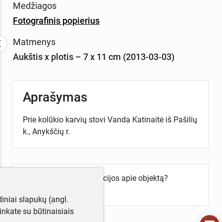
Medžiagos
Fotografinis popierius
Matmenys
Aukštis x plotis – 7 x 11 cm (2013-03-03)
Aprašymas
Prie kolūkio karvių stovi Vanda Katinaitė iš Pašilių
k., Anykščių r.
Turite daugiau informacijos apie objektą?
Parašykite mums!
iniai slapukų (angl.
utinkate su būtinaisiais