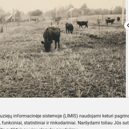
muziejų informacinėje sistemoje (LIMIS) naudojami keturi pagrind
ji, funkciniai, statistiniai ir rinkodariniai. Naršydami toliau Jūs s