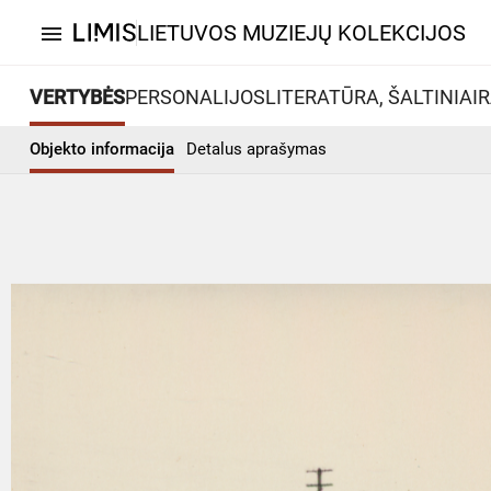
LIETUVOS MUZIEJŲ KOLEKCIJOS
menu
VERTYBĖS
PERSONALIJOS
LITERATŪRA, ŠALTINIAI
R
Objekto informacija
Detalus aprašymas