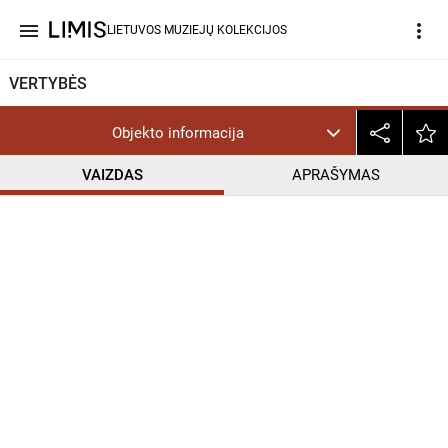
menu
more_vert
LIETUVOS MUZIEJŲ KOLEKCIJOS
VERTYBĖS
Objekto informacija
VAIZDAS
APRAŠYMAS