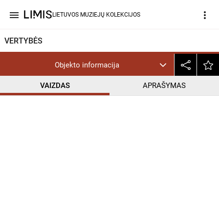
menu
more_vert
LIETUVOS MUZIEJŲ KOLEKCIJOS
VERTYBĖS
Objekto informacija
VAIZDAS
APRAŠYMAS
help_outline
InC