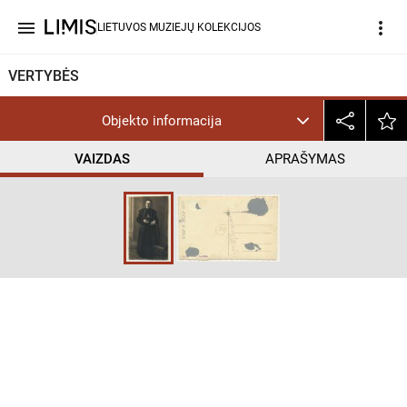
menu
more_vert
LIETUVOS MUZIEJŲ KOLEKCIJOS
VERTYBĖS
Objekto informacija
VAIZDAS
APRAŠYMAS
help_outline
InC