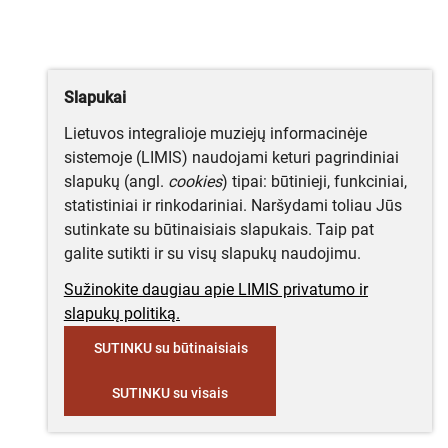
Slapukai
Lietuvos integralioje muziejų informacinėje
sistemoje (LIMIS) naudojami keturi pagrindiniai
slapukų (angl.
cookies
) tipai: būtinieji, funkciniai,
statistiniai ir rinkodariniai. Naršydami toliau Jūs
sutinkate su būtinaisiais slapukais. Taip pat
galite sutikti ir su visų slapukų naudojimu.
Sužinokite daugiau apie LIMIS privatumo ir
slapukų politiką.
SUTINKU su būtinaisiais
SUTINKU su visais