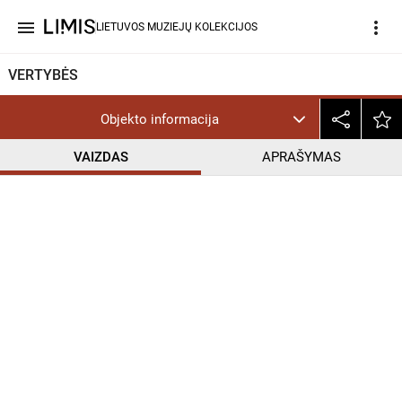
menu
more_vert
LIETUVOS MUZIEJŲ KOLEKCIJOS
VERTYBĖS
Objekto informacija
VAIZDAS
APRAŠYMAS
help_outline
InC