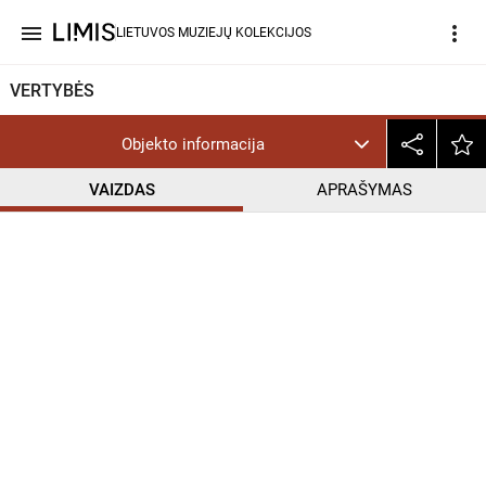
menu
more_vert
LIETUVOS MUZIEJŲ KOLEKCIJOS
VERTYBĖS
Objekto informacija
VAIZDAS
APRAŠYMAS